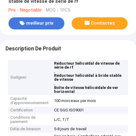
stable de vitesse de série de rf
Prix：Negotiable
MOQ：1PCS
meilleur prix
Contactez
Description De Produit
Réducteur hélicoïdal de vitesse de
série de rf
,
Réducteur hélicoïdal à bride stable
Surligner
de vitesse
,
Boîte de vitesse hélicoïdale de ver
horizontal
Capacité
100 morceaux par mois
d'approvisionnement
Certification
CE SGS ISO9001
Conditions de
L/C, T/T
paiement
Délai de livraison
5-8 jours de travail