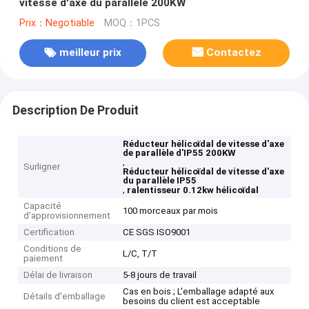
vitesse d'axe du parallèle 200KW
Prix：Negotiable
MOQ：1PCS
meilleur prix
Contactez
Description De Produit
Réducteur hélicoïdal de vitesse d'axe
de parallèle d'IP55 200KW
,
Surligner
Réducteur hélicoïdal de vitesse d'axe
du parallèle IP55
,
ralentisseur 0.12kw hélicoïdal
Capacité
100 morceaux par mois
d'approvisionnement
Certification
CE SGS ISO9001
Conditions de
L/C, T/T
paiement
Délai de livraison
5-8 jours de travail
Cas en bois ; L'emballage adapté aux
Détails d'emballage
besoins du client est acceptable