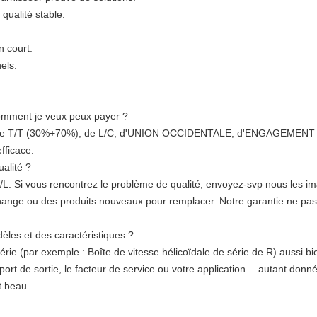
 qualité stable.
n court.
els.
comment je veux peux payer ?
ire de T/T (30%+70%), de L/C, d'UNION OCCIDENTALE, d'ENGAGEMENT 
efficace.
alité ?
B/L. Si vous rencontrez le problème de qualité, envoyez-svp nous les im
ange ou des produits nouveaux pour remplacer. Notre garantie ne pas i
les et des caractéristiques ?
ie (par exemple : Boîte de vitesse hélicoïdale de série de R) aussi bien
pport de sortie, le facteur de service ou votre application… autant do
t beau.