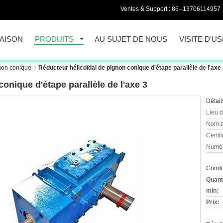
Ventes & Support :
86--13706114957
AISON
PRODUITS
AU SUJET DE NOUS
VISITE D'US
non conique
Réducteur hélicoïdal de pignon conique d'étape parallèle de l'axe
onique d'étape parallèle de l'axe 3
Détail
Lieu d
Nom d
Certifi
Numér
Condit
Quant
min:
Prix: