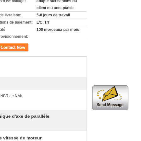
ls d'emballage:
adapté aux besoins du
client est acceptable
de livraison:
5-8 jours de travail
tions de paiement:
L/C, T/T
ité
100 morceaux par mois
rovisionnement:
ct
 NBR de NAK
ique d'axe de parallèle
,
de vitesse de moteur