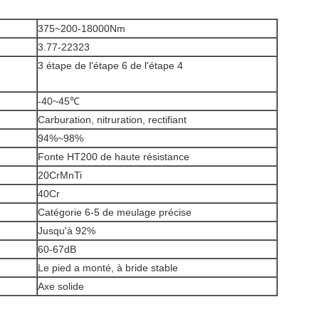
375~200-18000Nm
3.77-22323
3 étape de l'étape 6 de l'étape 4
-40~45℃
Carburation, nitruration, rectifiant
94%~98%
Fonte HT200 de haute résistance
20CrMnTi
40Cr
Catégorie 6-5 de meulage précise
Jusqu'à 92%
60-67dB
Le pied a monté, à bride stable
Axe solide