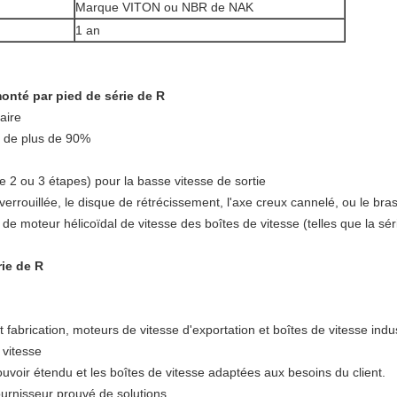
Marque VITON ou NBR de NAK
1 an
monté par pied de série de R
aire
e de plus de 90%
de 2 ou 3 étapes) pour la basse vitesse de sortie
verrouillée, le disque de rétrécissement, l'axe creux cannelé, ou le bra
de moteur hélicoïdal de vitesse des boîtes de vitesse (telles que la sér
rie de R
abrication, moteurs de vitesse d'exportation et boîtes de vitesse indus
 vitesse
ouvoir étendu et les boîtes de vitesse adaptées aux besoins du client.
fournisseur prouvé de solutions.