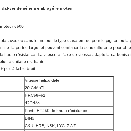
ïdal-ver de série a embrayé le moteur
u moteur 6500
able, avec ou sans le moteur, le type d'axe-entrée pour le pignon ou la p
n fine, la portée large, et peuvent combiner la série différente pour obt
 de haute résistance. La vitesse et l'axe de vitesse adapte la carbonisat
olume unitaire est haute.
%per, à faible bruit
Vitesse hélicoïdale
20 CrMnTi
HRC58~62
42CrMo
Fonte HT250 de haute résistance
DIN6
C&U, HRB, NSK, LYC, ZWZ