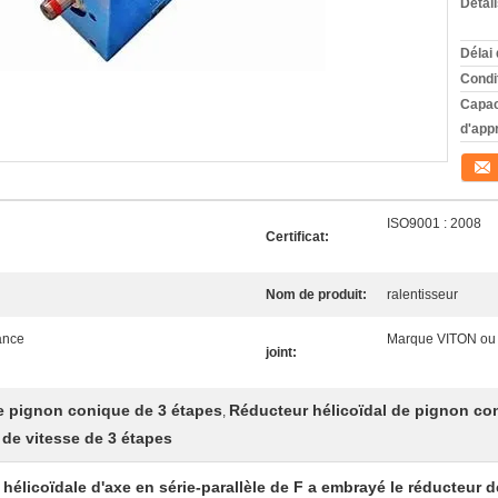
Détai
Délai 
Condi
Capac
d'app
Conta
ISO9001 : 2008
Certificat:
Nom de produit:
ralentisseur
ance
Marque VITON ou
joint:
e pignon conique de 3 étapes
Réducteur hélicoïdal de pignon con
,
 de vitesse de 3 étapes
 hélicoïdale d'axe en série-parallèle de F a embrayé le réducteur 