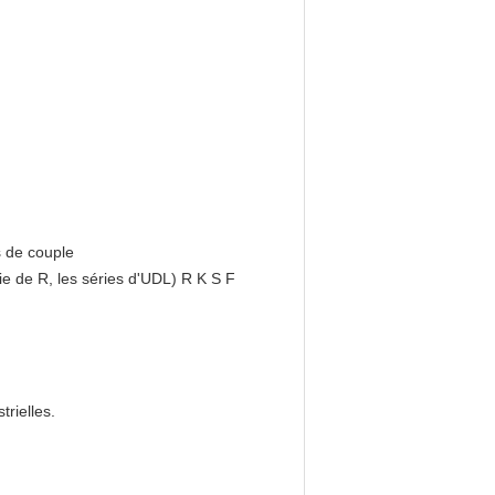
s de couple
ie de R, les séries d'UDL) R K S F
trielles.