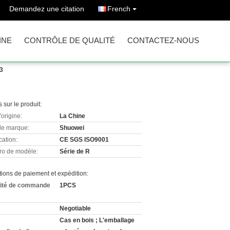
Demandez une citation
French
INE
CONTRÔLE DE QUALITÉ
CONTACTEZ-NOUS
 3
s sur le produit:
'origine:
La Chine
e marque:
Shuowei
cation:
CE SGS ISO9001
o de modèle:
Série de R
ions de paiement et expédition:
ité de commande
1PCS
Negotiable
Cas en bois ; L'emballage