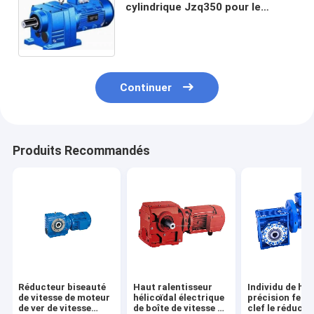
cylindrique Jzq350 pour le
convoyeur de conducteur
Continuer
Produits Recommandés
Réducteur biseauté
Haut ralentisseur
Individu de ha
de vitesse de moteur
hélicoïdal électrique
précision ferm
de ver de vitesse
de boîte de vitesse de
clef le réducte