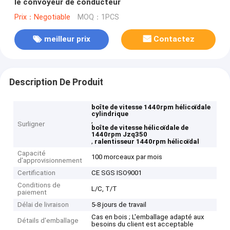
le convoyeur de conducteur
Prix：Negotiable
MOQ：1PCS
meilleur prix
Contactez
Description De Produit
boîte de vitesse 1440rpm hélicoïdale
cylindrique
,
Surligner
boîte de vitesse hélicoïdale de
1440rpm Jzq350
,
ralentisseur 1440rpm hélicoïdal
Capacité
100 morceaux par mois
d'approvisionnement
Certification
CE SGS ISO9001
Conditions de
L/C, T/T
paiement
Délai de livraison
5-8 jours de travail
Cas en bois ; L'emballage adapté aux
Détails d'emballage
besoins du client est acceptable