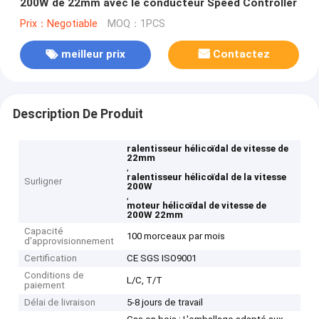
200W de 22mm avec le conducteur Speed Controller
Prix：Negotiable
MOQ：1PCS
meilleur prix
Contactez
Description De Produit
ralentisseur hélicoïdal de vitesse de
22mm
,
ralentisseur hélicoïdal de la vitesse
Surligner
200W
,
moteur hélicoïdal de vitesse de
200W 22mm
Capacité
100 morceaux par mois
d'approvisionnement
Certification
CE SGS ISO9001
Conditions de
L/C, T/T
paiement
Délai de livraison
5-8 jours de travail