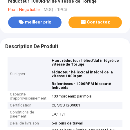
réducteur 1000RPM de vitesse de Toruqe
Prix：Negotiable
MOQ：1PCS
meilleur prix
Contactez
Description De Produit
Haut réducteur hélicoïdal intégré de
vitesse de Toruqe
,
réducteur hélicoïdal intégré de la
Surligner
vitesse 1000rpm
,
Ralentisseur 1000RPM biseauté
hélicoïdal
Capacité
100 morceaux par mois
d'approvisionnement
Certification
CE SGS ISO9001
Conditions de
L/C, T/T
paiement
Délai de livraison
5-8 jours de travail