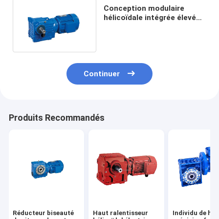
Conception modulaire
hélicoïdale intégrée élevée
du réducteur 1000RPM de
vitesse de Toruqe
Continuer
Produits Recommandés
Réducteur biseauté
Haut ralentisseur
Individu de ha