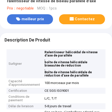
ralentisseur de vitesse de biseau parallèle d'axe
Prix：negotiable
MOQ：1pcs
meilleur prix
Contactez
Description De Produit
Ralentisseur hélicoïdal de vitesse
d'axe de parallèle
,
boîte de vitesse hélicoïdale
Surligner
biseautée de réduction
,
Boîte de vitesse hélicoïdale de
réduction d'axe de parallèle
Capacité
100 morceaux par mois
d'approvisionnement
Certification
CE SGS ISO9001
Conditions de
L/C, T/T
paiement
Délai de livraison
5-8 jours de travail